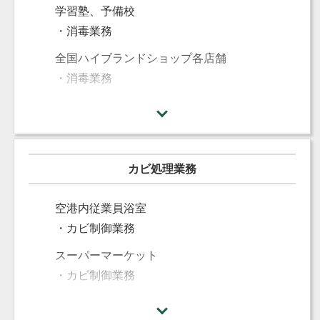
・ガラスクリーニング他
学習塾、予備校
・定期メンテナンス
・消毒業務
空港ラウンジ
全国ハイブランドショップ各店舗
・カーペットクリーニング
・消毒業務
・ソファークリーニング
フェリー内
・定期メンテナンス
・消毒業務
学習塾、予備校
ホテル感染者受け入れ施設
・定期メンテナンス
カビ処理業務
・消毒業務
その他多数
特養・老健施設
空港内従業員浴室
・消毒業務多数
・カビ制御業務
保育施設・幼稚園
スーパーマーケット
・消毒業務多数
・カビ制御業務
オフィス、一般家庭、その他多数
全国ハイブランドショップ倉庫