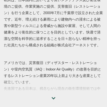
境のご提供、作業実施のご提供、災害復旧（レストレーショ
ン）を行う企業として、2000年7月に千葉県で設立された企業
です。近年、増え続ける豪雨により建物内への浸水による被
害や新型ウィルスによる脅威から施設や家屋、そして人間の
健康をより衛生的に保つことを目的としています。快適で清
潔な空間を科学的に追求することを日々怠らない精神を持っ
た社員たちから構成される組織が株式会社アーネストです。
アメリカでは、災害復旧（ディザスター・レストレーショ
ン）や室内空気質（IAQ：Indoor Air Quality）の改善を目的と
するレストレーション産業20年以上前より大きな産業として
確立しています。
先進国である日本は、残念ながら現在の衛生環境技術では中
国にも抜かれています。私共の使命として衛生環境を世界の
トップクラスに押し上げていく活動を行っています。