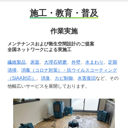
クリーニングもその一端を担っており、今までの清掃という
仕事から科学的根拠に基づく衛生的に安全な空間を創造する
施工・教育・普及
為にいくつものシステムを用意して取り組んでいます。
作業実施
メンテナンスおよび衛生空間設計のご提案
全国ネットワークによる実施工
繊維製品
、
床面
、
大理石研磨
、
外壁
、
水まわり
、
定期
清掃
、
消毒（コロナ対策）・抗ウイルスコーティング
（SIAA対応）
、
消臭
、
カビ制御
、
水害復旧
など、その
他幅広いサービスを展開しております。